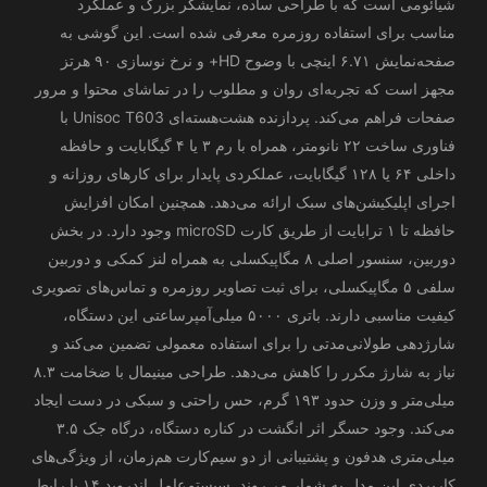
شیائومی است که با طراحی ساده، نمایشگر بزرگ و عملکرد
مناسب برای استفاده روزمره معرفی شده است. این گوشی به
صفحه‌نمایش ۶.۷۱ اینچی با وضوح HD+ و نرخ نوسازی ۹۰ هرتز
مجهز است که تجربه‌ای روان و مطلوب را در تماشای محتوا و مرور
صفحات فراهم می‌کند. پردازنده هشت‌هسته‌ای Unisoc T603 با
فناوری ساخت ۲۲ نانومتر، همراه با رم ۳ یا ۴ گیگابایت و حافظه
داخلی ۶۴ یا ۱۲۸ گیگابایت، عملکردی پایدار برای کارهای روزانه و
اجرای اپلیکیشن‌های سبک ارائه می‌دهد. همچنین امکان افزایش
حافظه تا ۱ ترابایت از طریق کارت microSD وجود دارد. در بخش
دوربین، سنسور اصلی ۸ مگاپیکسلی به همراه لنز کمکی و دوربین
سلفی ۵ مگاپیکسلی، برای ثبت تصاویر روزمره و تماس‌های تصویری
کیفیت مناسبی دارند. باتری ۵۰۰۰ میلی‌آمپرساعتی این دستگاه،
شارژدهی طولانی‌مدتی را برای استفاده معمولی تضمین می‌کند و
نیاز به شارژ مکرر را کاهش می‌دهد. طراحی مینیمال با ضخامت ۸.۳
میلی‌متر و وزن حدود ۱۹۳ گرم، حس راحتی و سبکی در دست ایجاد
می‌کند. وجود حسگر اثر انگشت در کناره دستگاه، درگاه جک ۳.۵
میلی‌متری هدفون و پشتیبانی از دو سیم‌کارت هم‌زمان، از ویژگی‌های
کاربردی این مدل به شمار می‌روند. سیستم‌عامل اندروید ۱۴ با رابط