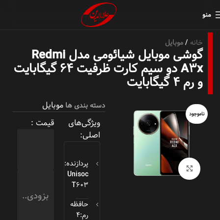
منو
خانه
موبایل
گوشی موبایل شیائومی مدل Redmi
A3x دو سیم کارت ظرفیت ۶۴ گیگابایت
و رم ۴ گیگابایت
موبایل
دسته بندی ها
ناموجود
ویژگی‌های
قیمت :
اصلی:
پردازنده:
بزرگنمایی تصویر
Unisoc
T603
بزودی..
حافظه
رم:4