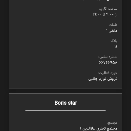
ساعت کاری:
از ۹:۰۰ تا ۲۱:۰۰
طبقه:
منفی ۱
پلاک:
11
شماره تماس:
66746958
حوزه فعالیت:
فروش لوازم جانبی
Boris star
مجتمع:
مجتمع تجاری علاالدین ۱