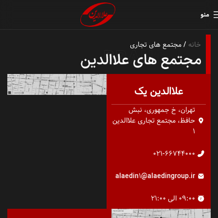
منو
خانه
مجتمع های تجاری
علاالدین یک
تهران، خ جمهوری، نبش
حافظ، مجتمع تجاری علاالدین
1
021-66744000
alaedin1@alaedingroup.ir
09:00 الی 21:00