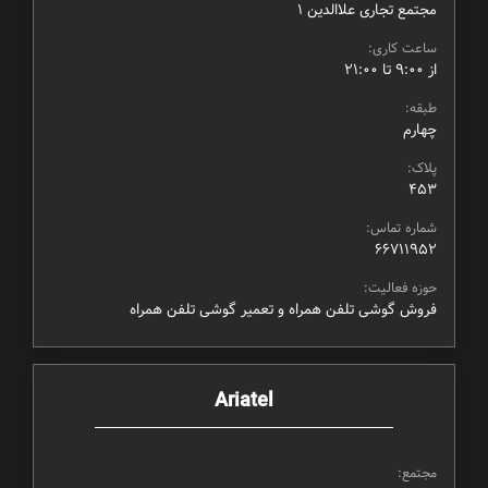
مجتمع تجاری علاالدین ۱
ساعت کاری:
از ۹:۰۰ تا ۲۱:۰۰
طبقه:
چهارم
پلاک:
453
شماره تماس:
66711952
حوزه فعالیت:
فروش گوشی تلفن همراه و تعمیر گوشی تلفن همراه
Ariatel
مجتمع: