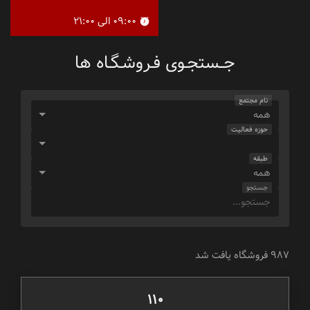
09:00 الی 21:00
جــستجـوی فـروشـگـاه‌ ها
نام مجتمع
حوزه فعالیت
طبقه
جستجو
987 فروشگاه یافت شد
110