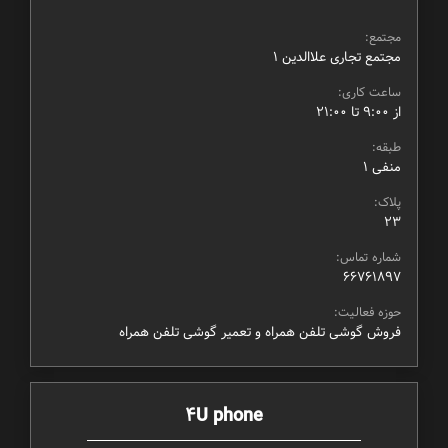
مجتمع:
مجتمع تجاری علاالدین ۱
ساعت کاری:
از ۹:۰۰ تا ۲۱:۰۰
طبقه:
منفی ۱
پلاک:
23
شماره تماس:
66761897
حوزه فعالیت:
فروش گوشی تلفن همراه و تعمیر گوشی تلفن همراه
4U phone