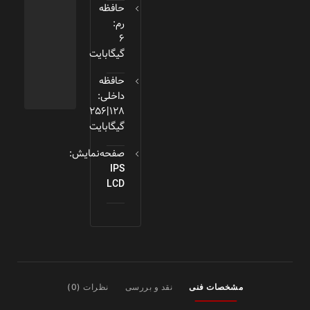
حافظه
رم:
6
گیگابایت
حافظه
داخلی:
128|256
گیگابایت
صفحه‌نمایش:
IPS
LCD
مشخصات فنی
نقد و بررسی
نظرات (0)