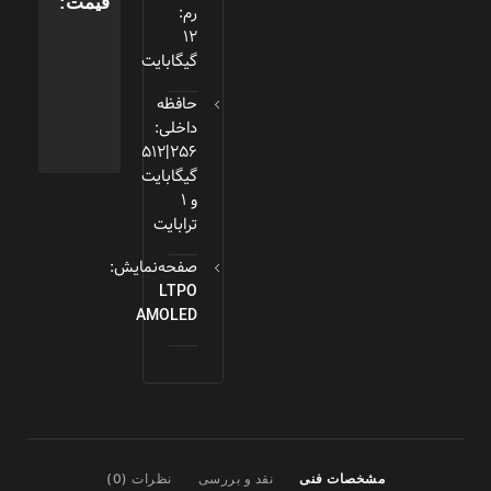
قیمت:
رم:
12
گیگابایت
حافظه
داخلی:
256|512
گیگابایت
و 1
ترابایت
صفحه‌نمایش:
LTPO
AMOLED
مشخصات فنی
نقد و بررسی
نظرات (0)