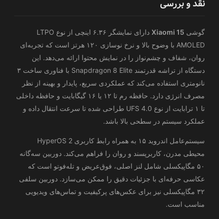
نقد و بررسی
گوشی
Xiaomi 15
دارای نمایشگر ۶.۳۶ اینچی از نوع LTPO
AMOLED با وضوح بالا و نرخ نوسازی ۱۲۰ هرتز است که تجربه‌ای
روان، شفاف و چشم‌نواز را در نمایش محتوا ارائه می‌دهد. این
دستگاه از تراشه قدرتمند Snapdragon 8 Elite با فناوری ساخت ۳
نانومتری استفاده می‌کند که عملکردی سریع، پایدار و بهینه از نظر
مصرف انرژی دارد. حافظه رم تا ۱۲ یا ۱۶ گیگابایت و حافظه داخلی
تا ۱ ترابایت از نوع UFS 4.0 طراحی شده تا سرعت انتقال داده و
عملکرد سیستم در سطحی بالا باشد.
سیستم‌عامل اندروید ۱۵ به همراه رابط کاربری HyperOS 2
محیطی مدرن، کاربرپسند و روان را فراهم می‌کند. دوربین سه‌گانه
۵۰ مگاپیکسلی شامل لنز اصلی، فوق‌عریض و تله‌فوتو است که
عکاسی حرفه‌ای با جزئیات دقیق را ممکن می‌سازد. دوربین سلفی
۳۲ مگاپیکسلی نیز برای عکس‌های پرکیفیت و تماس‌های ویدیویی
مناسب است.