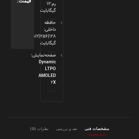
قیمت:
رم:12
گیگابایت
حافظه
داخلی:
128|256|512
گیگابایت
صفحه‌نمایش:
Dynamic
LTPO
AMOLED
2X
مشخصات فنی
نقد و بررسی
نظرات (0)