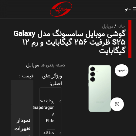
منو
خانه
موبایل
گوشی موبایل سامسونگ مدل Galaxy
S25 ظرفیت ۲۵۶ گیگابایت و رم ۱۲
گیگابایت
موبایل
دسته بندی ها
ناموجود
ویژگی‌های
قیمت :
اصلی:
پردازنده:
بزرگنمایی تصویر
Snapdragon
8
Elite
نمودار
تغییرات
حافظه