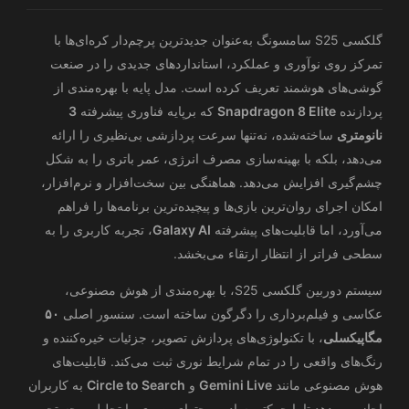
گلکسی S25 سامسونگ به‌عنوان جدیدترین پرچم‌دار کره‌ای‌ها با
تمرکز روی نوآوری و عملکرد، استانداردهای جدیدی را در صنعت
گوشی‌های هوشمند تعریف کرده است. مدل پایه با بهره‌مندی از
پردازنده
Snapdragon 8 Elite
که برپایه فناوری پیشرفته
3
نانومتری
ساخته‌شده، نه‌تنها سرعت پردازشی بی‌نظیری را ارائه
می‌دهد، بلکه با بهینه‌سازی مصرف انرژی، عمر باتری را به شکل
چشم‌گیری افزایش می‌دهد. هماهنگی بین سخت‌افزار و نرم‌افزار،
امکان اجرای روان‌ترین بازی‌ها و پیچیده‌ترین برنامه‌ها را فراهم
می‌آورد، اما قابلیت‌های پیشرفته
Galaxy AI
، تجربه کاربری را به
سطحی فراتر از انتظار ارتقاء می‌بخشد.
سیستم دوربین گلکسی S25، با بهره‌مندی از هوش مصنوعی،
عکاسی و فیلم‌برداری را دگرگون ساخته است. سنسور اصلی
۵۰
مگاپیکسلی
، با تکنولوژی‌های پردازش تصویر، جزئیات خیره‌کننده و
رنگ‌های واقعی را در تمام شرایط نوری ثبت می‌کند. قابلیت‌های
هوش مصنوعی مانند
Gemini Live
و
Circle to Search
به کاربران
اجازه می‌دهد تا با حرکتی ساده، محتوای بصری را تحلیل و جستجو