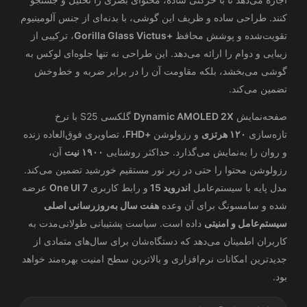
کنند. طراحی ساده و ظریف این گوشی، با بدنه‌ای از جنس آلومینیوم
تقویت‌شده و پوشش محافظ
+Gorilla Glass Victus
، ترکیبی از
زیبایی و دوام را ارائه می‌دهد. این طراحی نه تنها جلوه‌ای لوکس به
گوشی می‌بخشد، بلکه مقاومت آن را در برابر ضربه و خط‌وخش
تضمین می‌کند.
صفحه‌نمایش
Dynamic AMOLED 2X
گلکسی S25 با نرخ
تازه‌سازی
۱۲۰ هرتزی
و رزولوشن
+FHD
، تصاویری فوق‌العاده زنده
و روان را به‌نمایش می‌گذارد. حداکثر روشنایی
۱۹۰۰ نیت
آن،
رزولوشن محتوا را حتی در زیر نور مستقیم خورشید تضمین می‌کند.
مدل پایه با سیستم‌عامل
اندروید 15
و رابط کاربری
One UI 7
عرضه
شده و سامسونگ برای آن وعده
هفت سال به‌روزرسانی اصلی
سیستم‌عامل و امنیتی
داده است. سیاست پشتیبانی طولانی‌مدت به
کاربران اطمینان می‌دهد که دستگاه‌شان برای سال‌های متمادی از
جدیدترین امکانات نرم‌افزاری و بالاترین سطح امنیت بهره‌مند خواهد
بود.