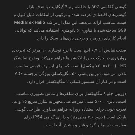
گوشی گلکسی A07 با حافظه رم ۴ گیگابایت با هدف بازار
گوشی‌های اقتصادی عرضه شده و ترکیبی از امکانات قابل قبول و
قیمت مناسب ارائه می‌دهد. این مدل از تراشه
MediaTek Helio
G99
ساخته‌شده با فناوری ۶ نانومتری استفاده می‌کند که توانایی
انجام کارهای روزمره و برخی بازی‌های سبک را دارد.
صفحه‌نمایش آن ۶.۷ اینچ است با نرخ نوسازی ۹۰ هرتز که تجربه‌ی
روان‌تری در حرکت بین اپلیکیشن‌ها فراهم می‌کند. وضوح نمایشگر
HD+ (۷۲۰×۱۶۰۰ پیکسل) است که برای این رده قیمتی مناسب
تلقی می‌شود. دوربین پشتی ۵۰ مگاپیکسلی ویژگی برجسته A07
است و در کنار آن سنسور کمکی ۲ مگاپیکسلی قرار دارد.
دوربین جلو ۸ مگاپیکسل برای سلفی‌ها و تماس تصویری مناسب
است. باتری ۵۰۰۰ میلی‌آمپر ساعتی مجهز به شارژ سریع ۱۵ وات،
قدرت خوبی برای استفاده روزانه فراهم می‌آورد. طراحی گوشی
باریک است (حدود ۷.۶ میلی‌متر) و دارای گواهی IP54 برای
مقاومت در برابر گرد و غبار و پاشش آب است.