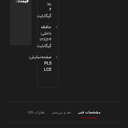
قیمت:
رم:
4
گیگابایت
حافظه
داخلی:
64|128
گیگابایت
صفحه‌نمایش:
PLS
LCD
مشخصات فنی
نقد و بررسی
نظرات (0)