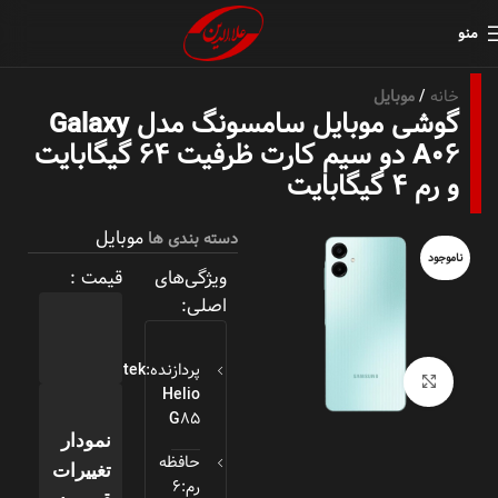
منو
خانه
موبایل
گوشی موبایل سامسونگ مدل Galaxy
A06 دو سیم کارت ظرفیت ۶۴ گیگابایت
و رم ۴ گیگابایت
موبایل
دسته بندی ها
ناموجود
ویژگی‌های
قیمت :
اصلی:
پردازنده:Mediatek
بزرگنمایی تصویر
Helio
G85
نمودار
حافظه
تغییرات
رم:6